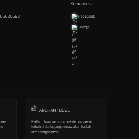
Komunitas
765636693
Facebook
Twitter
TARUHAN TOGEL
haan
Platform togel yang menarik dari perusahan
ame
terbaik di dunia yang menawarkan hadiah
kemenangan besar