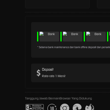
* Selama bank maintenance dan bank offline deposit dan penarik
Deposit
Rata-rata 1 Menit
Tanggung Jawab Bermain
Browser Yang Didukung