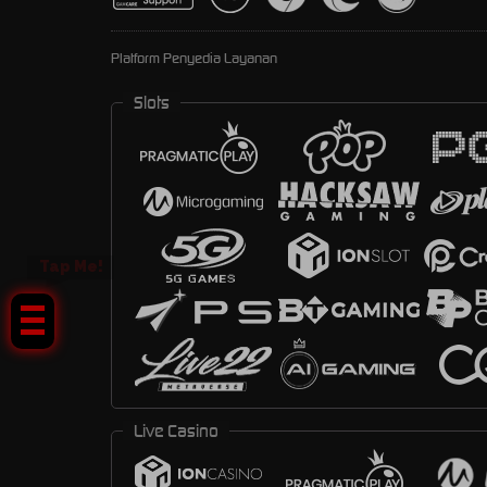
Platform Penyedia Layanan
Slots
Tap Me!
Live Casino