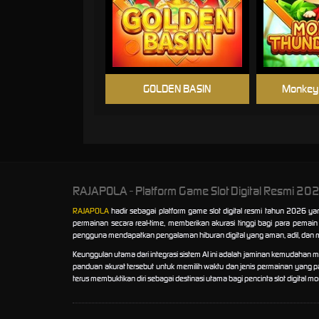
GOLDEN BASIN
Monkey 
RAJAPOLA - Platform Game Slot Digital Resmi 20
RAJAPOLA
hadir sebagai platform game slot digital resmi tahun 2026 yang
permainan secara real-time, memberikan akurasi tinggi bagi para pemain
pengguna mendapatkan pengalaman hiburan digital yang aman, adil, dan
Keunggulan utama dari integrasi sistem AI ini adalah jaminan kemudahan 
panduan akurat tersebut untuk memilih waktu dan jenis permainan yang pa
terus membuktikan diri sebagai destinasi utama bagi pencinta slot digital mo